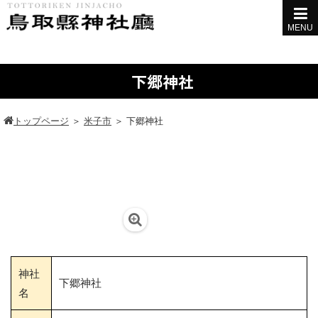
MENU
下郷神社
トップページ
＞
米子市
＞
下郷神社
神社
下郷神社
名