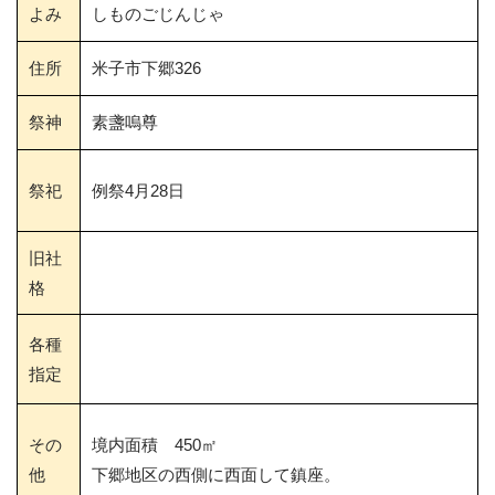
よみ
しものごじんじゃ
住所
米子市下郷326
祭神
素盞嗚尊
祭祀
例祭4月28日
旧社
格
各種
指定
その
境内面積 450㎡
他
下郷地区の西側に西面して鎮座。